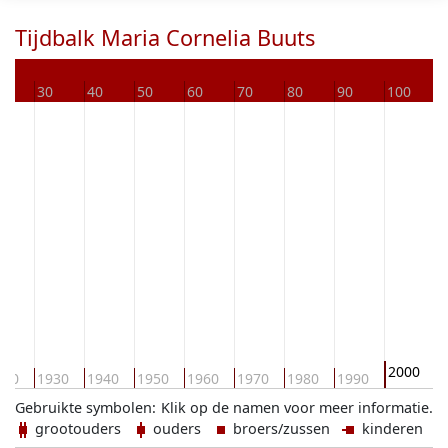
Tijdbalk Maria Cornelia Buuts
0
30
40
50
60
70
80
90
100
1
2000
920
1930
1940
1950
1960
1970
1980
1990
2
Gebruikte symbolen:
Klik op de namen voor meer informatie.
grootouders
ouders
broers/zussen
kinderen