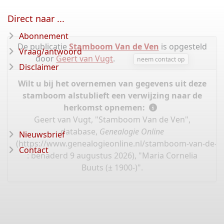
Direct naar ...
Abonnement
De publicatie
Stamboom Van de Ven
is opgesteld
Vraag/antwoord
door
Geert van Vugt
.
neem contact op
Disclaimer
Wilt u bij het overnemen van gegevens uit deze
stamboom alstublieft een verwijzing naar de
herkomst opnemen:
Geert van Vugt, "Stamboom Van de Ven",
database,
Genealogie Online
Nieuwsbrief
(
https://www.genealogieonline.nl/stamboom-van-de-v
Contact
: benaderd 9 augustus 2026), "Maria Cornelia
Buuts (± 1900-)".