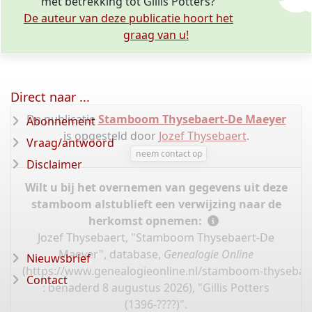
met betrekking tot Gillis Potters?
De auteur van deze publicatie hoort het
graag van u!
Direct naar ...
De publicatie
Stamboom Thysebaert-De Maeyer
Abonnement
is opgesteld door
Jozef Thysebaert
.
Vraag/antwoord
neem contact op
Disclaimer
Wilt u bij het overnemen van gegevens uit deze
stamboom alstublieft een verwijzing naar de
herkomst opnemen:
Jozef Thysebaert, "Stamboom Thysebaert-De
Maeyer", database,
Genealogie Online
Nieuwsbrief
(
https://www.genealogieonline.nl/stamboom-thysebae
Contact
: benaderd 8 augustus 2026), "Gillis Potters
(1396-????)".