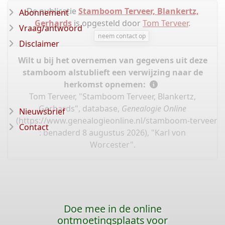
De publicatie
Stamboom Terveer, Blankertz,
Abonnement
Gerhards
is opgesteld door
Tom Terveer
.
Vraag/antwoord
neem contact op
Disclaimer
Wilt u bij het overnemen van gegevens uit deze
stamboom alstublieft een verwijzing naar de
herkomst opnemen:
Tom Terveer, "Stamboom Terveer, Blankertz,
Gerhards", database,
Genealogie Online
Nieuwsbrief
(
https://www.genealogieonline.nl/stamboom-terveer-
Contact
: benaderd 8 augustus 2026), "Karl von
Worcester".
Doe mee in de online
ontmoetingsplaats voor