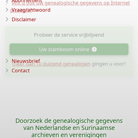
Abonnement
Wilt u ook uw genealogische gegevens op Internet
Vraag/antwoord
plaatsen?
Disclaimer
Probeer de service vrijblijvend
Uw stamboom online
Nieuwsbrief
meer dan 10 duizend genealogen
gingen u voor!
Contact
Doorzoek de genealogische gegevens
van Nederlandse en Surinaamse
archieven en verenigingen