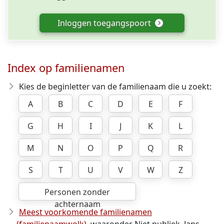
Inloggen toegangspoort
Index op familienamen
Kies de beginletter van de familienaam die u zoekt:
A
B
C
D
E
F
G
H
I
J
K
L
M
N
O
P
Q
R
S
T
U
V
W
Z
Personen zonder
achternaam
Meest voorkomende familienamen