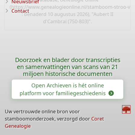
Nieuwsbrief
(
https://www.genealogieonline.nl/stamboom-stroo-va
Contact
: benaderd 10 augustus 2026), "Aubert II
d'Cambrai (750-803)".
Doorzoek en blader door transcripties
en samenvattingen van scans van 21
miljoen historische documenten
Open Archieven is hét online
platform voor familiegeschiedenis
Uw vertrouwde online bron voor
stamboomonderzoek, verzorgd door
Coret
Genealogie