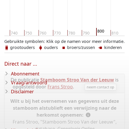
800
30
740
750
760
770
780
790
810
8
Gebruikte symbolen:
Klik op de namen voor meer informatie.
grootouders
ouders
broers/zussen
kinderen
Direct naar ...
Abonnement
De publicatie
Stamboom Stroo Van der Leeuw
is
Vraag/antwoord
opgesteld door
Frans Stroo
.
neem contact op
Disclaimer
Wilt u bij het overnemen van gegevens uit deze
stamboom alstublieft een verwijzing naar de
herkomst opnemen:
Frans Stroo, "Stamboom Stroo Van der Leeuw",
database,
Genealogie Online