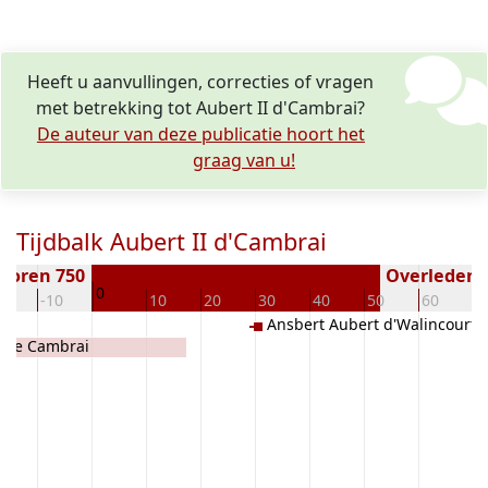
Heeft u aanvullingen, correcties of vragen
met betrekking tot Aubert II d'Cambrai?
De auteur van deze publicatie hoort het
graag van u!
Tijdbalk Aubert II d'Cambrai
boren 750
Overleden (
0
20
-10
10
20
30
40
50
60
7
Ansbert Aubert d'Walincourt 
I de Cambrai