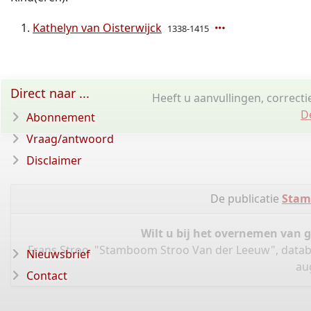
Kathelyn van Oisterwijck
1338-1415
Direct naar ...
Heeft u aanvullingen, correct
D
Abonnement
Vraag/antwoord
Disclaimer
De publicatie
Stam
Wilt u bij het overnemen van 
Frans Stroo, "Stamboom Stroo Van der Leeuw", data
Nieuwsbrief
au
Contact