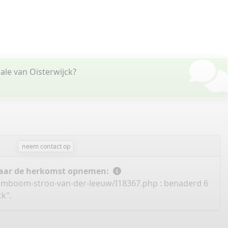
ale van Oisterwijck?
neem contact op
 naar de herkomst opnemen:
tamboom-stroo-van-der-leeuw/I18367.php
: benaderd 6
k".