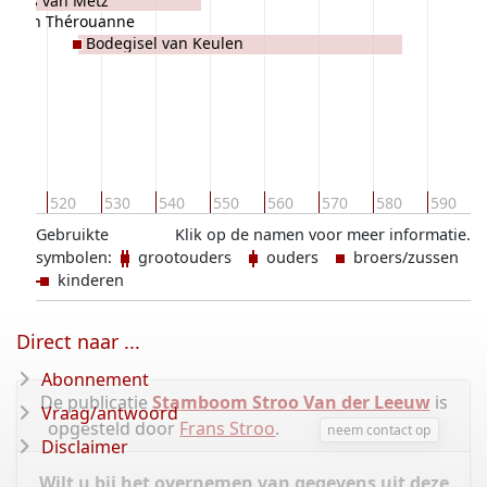
onius van Metz
? van Thérouanne
Bodegisel van Keulen
510
520
530
540
550
560
570
580
590
Gebruikte
Klik op de namen voor meer informatie.
symbolen:
grootouders
ouders
broers/zussen
kinderen
Direct naar ...
Abonnement
De publicatie
Stamboom Stroo Van der Leeuw
is
Vraag/antwoord
opgesteld door
Frans Stroo
.
neem contact op
Disclaimer
Wilt u bij het overnemen van gegevens uit deze