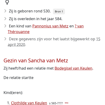
Zij is geboren rond 530
.
Bron 1
Zij is overleden in het jaar 584
.
Een kind van
Pannonius van Metz
en
? van
Thérouanne
Deze gegevens zijn voor het laatst bijgewerkt op
15
april 2020
.
Gezin van Sancha van Metz
Zij heeft/had een relatie met
Bodegisel van Keulen
.
De relatie startte
Kind(eren):
Clothilde van Keulen
± 565-????