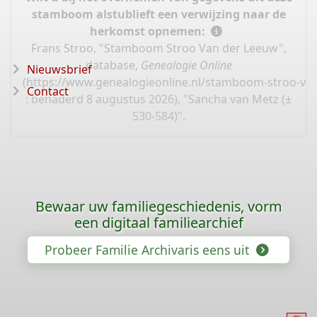
stamboom alstublieft een verwijzing naar de
herkomst opnemen:
Frans Stroo, "Stamboom Stroo Van der Leeuw",
database,
Genealogie Online
Nieuwsbrief
(
https://www.genealogieonline.nl/stamboom-stroo-va
Contact
: benaderd 8 augustus 2026), "Sancha van Metz (±
530-584)".
Bewaar uw familiegeschiedenis, vorm
een digitaal familiearchief
Probeer Familie Archivaris eens uit