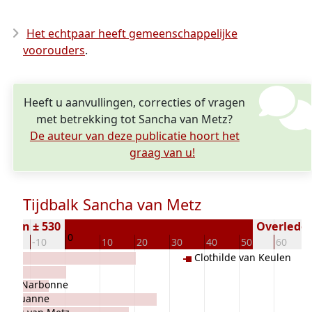
Het echtpaar heeft gemeenschappelijke
voorouders
.
Heeft u aanvullingen, correcties of vragen
met betrekking tot Sancha van Metz?
De auteur van deze publicatie hoort het
graag van u!
Tijdbalk Sancha van Metz
boren ± 530
Overleden 
0
-20
-10
10
20
30
40
50
60
Clothilde van Keulen
nken
ol van Narbonne
Thérouanne