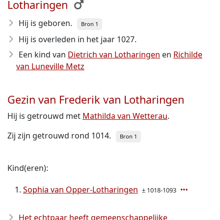
Lotharingen
Hij is geboren.
Bron 1
Hij is overleden in het jaar 1027
.
Een kind van
Dietrich van Lotharingen
en
Richilde
van Luneville Metz
Gezin van Frederik van Lotharingen
Hij is getrouwd met
Mathilda van Wetterau
.
Zij zijn getrouwd rond 1014.
Bron 1
Kind(eren):
Sophia van Opper-Lotharingen
± 1018-1093
Het echtpaar heeft gemeenschappelijke