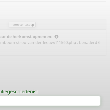
neem contact op
 naar de herkomst opnemen:
tamboom-stroo-van-der-leeuw/I11560.php
: benaderd 6
liegeschiedenis!