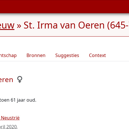
euw
»
St. Irma van Oeren (645
ntschap
Bronnen
Suggesties
Context
eren
toen 61 jaar oud.
 Neustrië
ril 2020
.