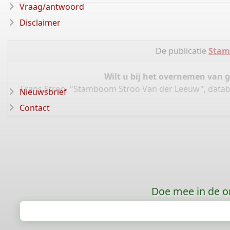
Vraag/antwoord
Disclaimer
De publicatie
Stam
Wilt u bij het overnemen van 
Frans Stroo, "Stamboom Stroo Van der Leeuw", data
Nieuwsbrief
Contact
Doe mee in de o