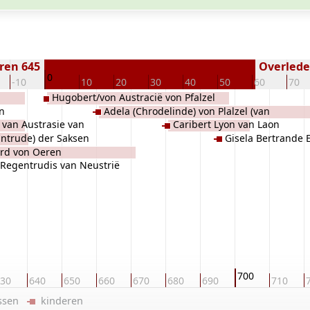
ren 645
Overleden
0
-10
10
20
30
40
50
60
70
Hugobert/von Austracië von Pfalzel
n
Adela (Chrodelinde) von Plalzel (van
 van Austrasie van
Caribert Lyon van Laon
Austracië)
gntrude) der Saksen
Gisela Bertrande 
ngen
rd von Oeren
Regentrudis van Neustrië
700
30
640
650
660
670
680
690
710
ussen
kinderen