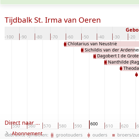
Tijdbalk St. Irma van Oeren
Gebo
-100
-90
-80
-70
-60
-50
-40
-30
-20
Chlotarius van Neustrië
Sichildis van der Ardenne
Dagobert I de Grote
Nanthilde (Ra
Neustrie, der Merovi
Theoda
Direct naar ...
600
40
550
560
570
580
590
610
620
6
Abonnement
Gebruikte symbolen:
grootouders
ouders
broers/z