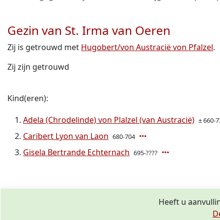
Gezin van St. Irma van Oeren
Zij is getrouwd met
Hugobert/von Austracië von Pfalzel
.
Zij zijn getrouwd
Kind(eren):
Adela (Chrodelinde) von Plalzel (van Austracië)
± 660-7
Caribert Lyon van Laon
680-704
Gisela Bertrande Echternach
695-????
Heeft u aanvulli
D