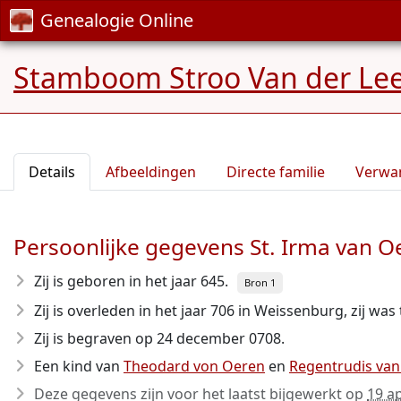
Genealogie Online
Stamboom Stroo Van der Le
Details
Afbeeldingen
Directe familie
Verwa
Persoonlijke gegevens St. Irma van O
Zij is geboren in het jaar 645
.
Bron 1
Zij is overleden in het jaar 706
in Weissenburg, zij was 
Zij is begraven op 24 december 0708.
Een kind van
Theodard von Oeren
en
Regentrudis van
Deze gegevens zijn voor het laatst bijgewerkt op
19 ap