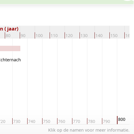
 ( jaar)
80
90
100
110
120
130
140
150
160
Echternach
800
720
730
740
750
760
770
780
790
Klik op de namen voor meer informatie.