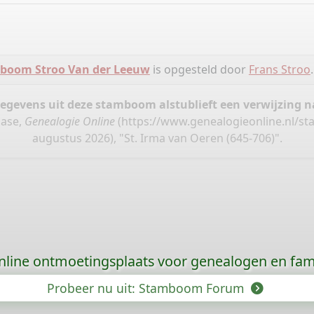
boom Stroo Van der Leeuw
is opgesteld door
Frans Stroo
.
gegevens uit deze stamboom alstublieft een verwijzing
base,
Genealogie Online
(
https://www.genealogieonline.nl/s
augustus 2026), "St. Irma van Oeren (645-706)".
nline ontmoetingsplaats voor genealogen en fami
Probeer nu uit: Stamboom Forum