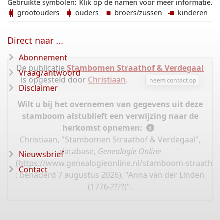
Gebruikte symbolen:
Klik op de namen voor meer informatie.
grootouders
ouders
broers/zussen
kinderen
Direct naar ...
Abonnement
De publicatie
Stambomen Straathof & Verdegaal
Vraag/antwoord
is opgesteld door
Christiaan
.
neem contact op
Disclaimer
Wilt u bij het overnemen van gegevens uit deze
stamboom alstublieft een verwijzing naar de
herkomst opnemen:
Christiaan, "Stambomen Straathof & Verdegaal",
database,
Genealogie Online
Nieuwsbrief
(
https://www.genealogieonline.nl/stamboom-straathof-
Contact
: benaderd 7 augustus 2026), "Anna van der Linden
(1776-????)".