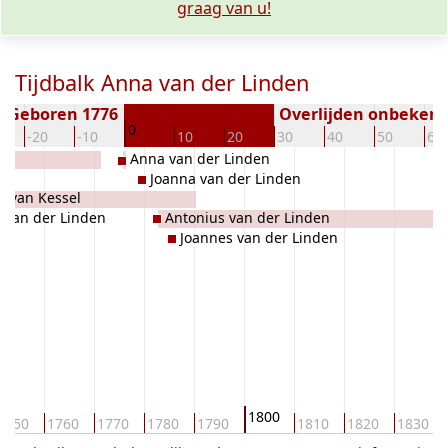
graag van u!
Tijdbalk Anna van der Linden
Geboren 1776
Overlijden onbeken
0
-20
-10
10
20
30
40
50
60
Anna van der Linden
Joanna van der Linden
s van Kessel
 van der Linden
Antonius van der Linden
Joannes van der Linden
1800
1750
1760
1770
1780
1790
1810
1820
1830