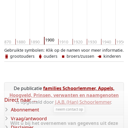
1900
1870
1880
1890
1910
1920
1930
1940
1950
Gebruikte symbolen:
Klik op de namen voor meer informatie.
grootouders
ouders
broers/zussen
kinderen
De publicatie
families Schoorlemmer, Appels,
Hoogveld, Prinsen, verwanten en naamgenoten
Direct naar ...
is opgesteld door
J.A.B. (Han) Schoorlemmer
.
Abonnement
neem contact op
Vraag/antwoord
Wilt u bij het overnemen van gegevens uit deze
Disclaimer