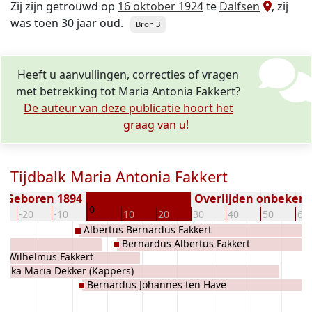
Zij zijn getrouwd op
16 oktober 1924
te
Dalfsen
, zij
was toen 30 jaar oud.
Bron 3
Heeft u aanvullingen, correcties of vragen
met betrekking tot Maria Antonia Fakkert?
De auteur van deze publicatie hoort het
graag van u!
Tijdbalk Maria Antonia Fakkert
Geboren 1894
Overlijden onbeken
0
-20
-10
10
20
30
40
50
60
Albertus Bernardus Fakkert
Bernardus Albertus Fakkert
s Wilhelmus Fakkert
rika Maria Dekker (Kappers)
Bernardus Johannes ten Have