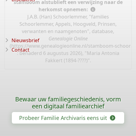
stamboom alstublieft een verwijzing naar de
herkomst opnemen:
J.A.B. (Han) Schoorlemmer, "families
Schoorlemmer, Appels, Hoogveld, Prinsen,
verwanten en naamgenoten", database,
Genealogie Online
Nieuwsbrief
(
https://www.genealogieonline.nl/stamboom-schoorl
Contact
: benaderd 6 augustus 2026), "Maria Antonia
Fakkert (1894-????)".
Bewaar uw familiegeschiedenis, vorm
een digitaal familiearchief
Probeer Familie Archivaris eens uit