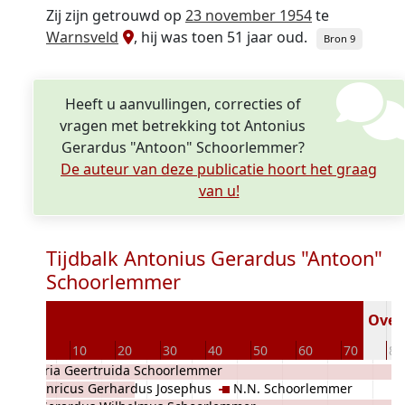
Zij zijn getrouwd op
23 november 1954
te
Warnsveld
, hij was toen 51 jaar oud.
Bron 9
Heeft u aanvullingen, correcties of
vragen met betrekking tot Antonius
Gerardus "Antoon" Schoorlemmer?
De auteur van deze publicatie hoort het graag
van u!
Tijdbalk Antonius Gerardus "Antoon"
Schoorlemmer
903
Overl
0
0
10
20
30
40
50
60
70
80
Maria Geertruida Schoorlemmer
Henricus Gerhardus Josephus
N.N. Schoorlemmer