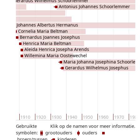
Gerardus Wilhelmus Schoorlemmer
Schoorlemmer
Antonius Johannes Schoorlemmer
Johannes Albertus Hermanus
Cornelia Maria Beltman
Schoorlemmer
Bernardus Joannes Josephus
Henrica Maria Beltman
Schoorlemmer
Aleida Henrica Josepha Arends
Willemina Maria Oostewechel
Maria Johanna Josephina Schoorle
Gerardus Wilhelmus Josephus
Schoorlemmer
1900
1910
1920
1930
1940
1950
1960
1970
1980
Gebruikte
Klik op de namen voor meer informatie.
symbolen:
grootouders
ouders
broers/zussen
kinderen