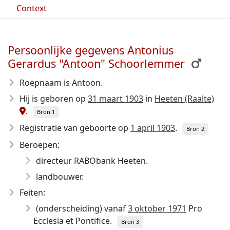
Context
Persoonlijke gegevens Antonius
Gerardus "Antoon" Schoorlemmer
Roepnaam is Antoon.
Hij is geboren op
31 maart 1903
in
Heeten (Raalte)
.
Bron 1
Registratie van geboorte op
1 april 1903
.
Bron 2
Beroepen:
directeur RABObank Heeten.
landbouwer.
Feiten:
(onderscheiding) vanaf
3 oktober 1971
Pro
Ecclesia et Pontifice.
Bron 3