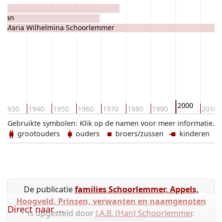
rman
Maria Wilhelmina Schoorlemmer
2000
1930
1940
1950
1960
1970
1980
1990
2010
Gebruikte symbolen:
Klik op de namen voor meer informatie.
grootouders
ouders
broers/zussen
kinderen
De publicatie
families Schoorlemmer, Appels,
Hoogveld, Prinsen, verwanten en naamgenoten
Direct naar ...
is opgesteld door
J.A.B. (Han) Schoorlemmer
.