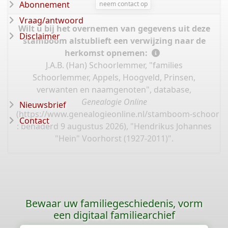
Abonnement
neem contact op
Vraag/antwoord
Wilt u bij het overnemen van gegevens uit deze
Disclaimer
stamboom alstublieft een verwijzing naar de
herkomst opnemen:
J.A.B. (Han) Schoorlemmer, "families
Schoorlemmer, Appels, Hoogveld, Prinsen,
verwanten en naamgenoten", database,
Genealogie Online
Nieuwsbrief
(
https://www.genealogieonline.nl/stamboom-schoorl
Contact
: benaderd 9 augustus 2026), "Hendrikus Johannes
"Hein" Voorhorst (1927-2011)".
Bewaar uw familiegeschiedenis, vorm
een digitaal familiearchief