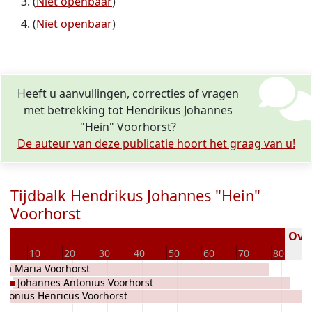
(
Niet openbaar
)
(
Niet openbaar
)
Heeft u aanvullingen, correcties of vragen
met betrekking tot Hendrikus Johannes
"Hein" Voorhorst?
De auteur van deze publicatie hoort het graag van u!
Tijdbalk Hendrikus Johannes "Hein"
Voorhorst
Over
0
10
20
30
40
50
60
70
80
nia Maria Voorhorst
Johannes Antonius Voorhorst
ntonius Henricus Voorhorst