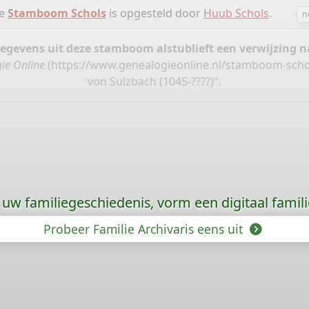
ie
Stamboom Schols
is opgesteld door
Huub Schols
.
n
gegevens uit deze stamboom alstublieft een verwijzing
ie Online
(
https://www.genealogieonline.nl/stamboom-scho
von Sulzbach (1045-????)".
uw familiegeschiedenis, vorm een digitaal famili
Probeer Familie Archivaris eens uit