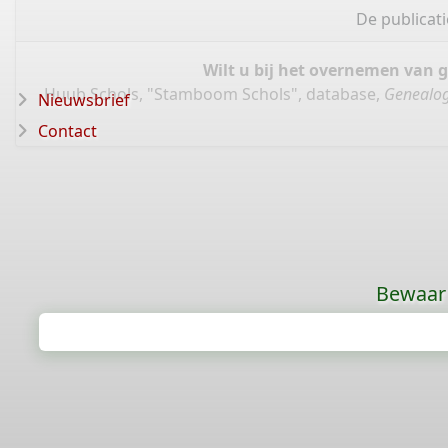
De publicat
Wilt u bij het overnemen van 
Huub Schols, "Stamboom Schols", database,
Genealog
Nieuwsbrief
Contact
Bewaar 