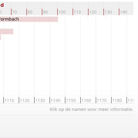
nd
0
70
80
90
100
110
120
130
140
1
n Formbach
1110
1120
1130
1140
1150
1160
1170
1180
1190
Klik op de namen voor meer informatie.