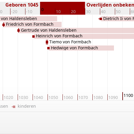
Geboren 1045
Overlijden onbeke
0
30
-20
-10
10
20
30
40
50
6
 von Haldensleben
Dietrich Ii vo
Friedrich von Formbach
Gertrude von Haldensleben
Heinrich von Formbach
Tiemo von Formbach
Hedwige von Formbach
1100
1020
1030
1040
1050
1060
1070
1080
1090
ussen
kinderen