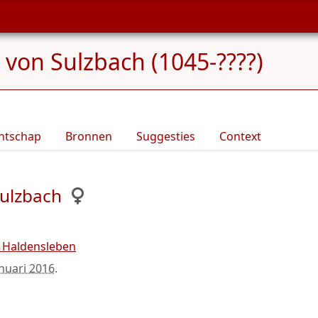
 von Sulzbach (1045-????)
ntschap
Bronnen
Suggesties
Context
Sulzbach
 Haldensleben
anuari 2016
.