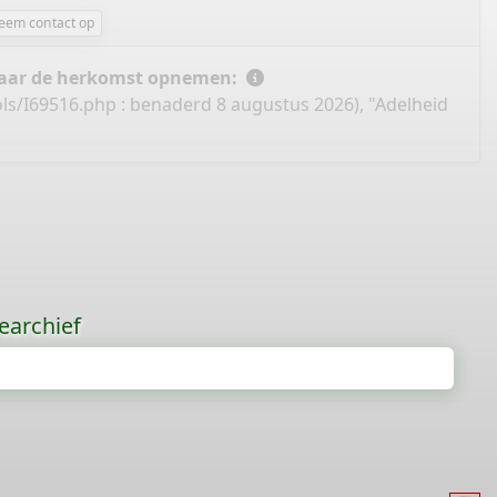
eem contact op
 naar de herkomst opnemen:
ls/I69516.php
: benaderd 8 augustus 2026), "Adelheid
earchief