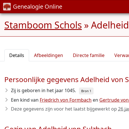
Genealogie Online
Stamboom Schols
»
Adelheid
Details
Afbeeldingen
Directe familie
Verwa
Persoonlijke gegevens Adelheid von 
Zij is geboren in het jaar 1045
.
Bron 1
Een kind van
Friedrich von Formbach
en
Gertrude von
Deze gegevens zijn voor het laatst bijgewerkt op
26 j
Gezin van Adelheid von Sulzbach