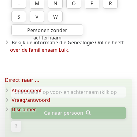
L
M
N
O
P
R
S
V
W
Personen zonder
achternaam
Bekijk de informatie die Genealogie Online heeft
over de familienaam Luik
.
Direct naar ...
Abonnement
Vraag/antwoord
Disclaimer
Ga naar persoon
?