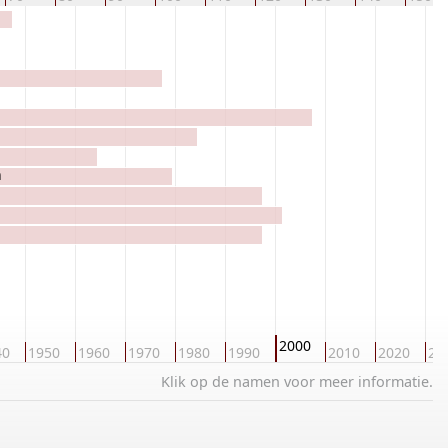
n
2000
40
1950
1960
1970
1980
1990
2010
2020
20
Klik op de namen voor meer informatie.