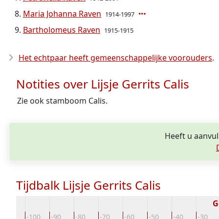
Maria Johanna Raven
1914-1997
Bartholomeus Raven
1915-1915
Het echtpaar heeft gemeenschappelijke voorouders
.
Notities over Lijsje Gerrits Calis
Zie ook stamboom Calis.
Heeft u aanvull
Tijdbalk Lijsje Gerrits Calis
G
-110
-100
-90
-80
-70
-60
-50
-40
-30