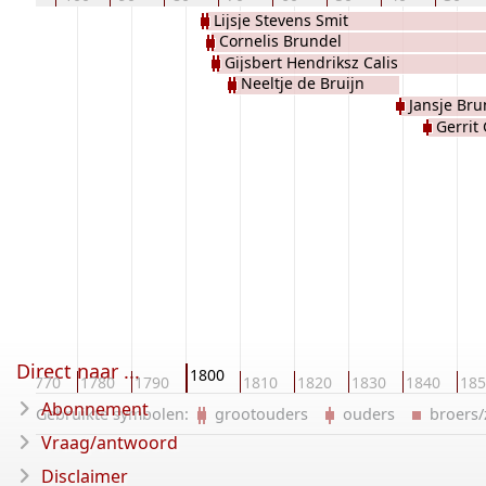
Lijsje Stevens Smit
Cornelis Brundel
Gijsbert Hendriksz Calis
Neeltje de Bruijn
Jansje Bru
Gerrit 
Direct naar ...
1800
0
1770
1780
1790
1810
1820
1830
1840
185
Abonnement
Gebruikte symbolen:
grootouders
ouders
broers
Vraag/antwoord
Disclaimer