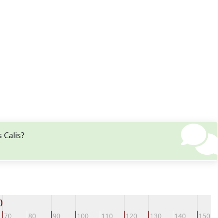
 Calis?
)
70
80
90
100
110
120
130
140
150