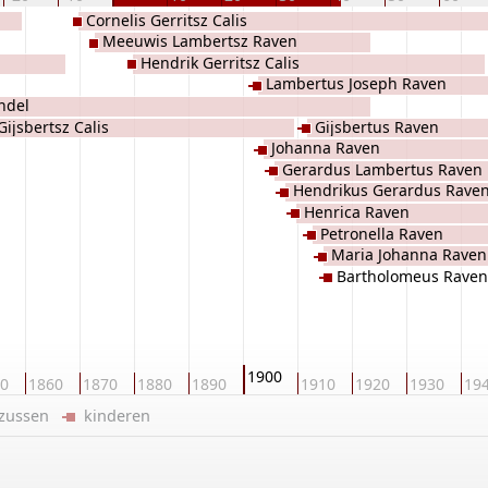
Cornelis Gerritsz Calis
Meeuwis Lambertsz Raven
Hendrik Gerritsz Calis
Lambertus Joseph Raven
ndel
Gijsbertsz Calis
Gijsbertus Raven
Johanna Raven
Gerardus Lambertus Raven
Hendrikus Gerardus Rave
Henrica Raven
Petronella Raven
Maria Johanna Raven
Bartholomeus Raven
1900
0
1860
1870
1880
1890
1910
1920
1930
19
/zussen
kinderen