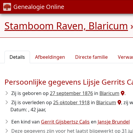
Genealogie Online
Stamboom Raven, Blaricum
Details
Afbeeldingen
Directe familie
Verwa
Persoonlijke gegevens Lijsje Gerrits Ca
Zij is geboren op
27 september 1876
in
Blaricum
.
Zij is overleden op
25 oktober 1918
in
Blaricum
, zij
Datum: , 42 jaar,
Een kind van
Gerrit Gijsbertsz Calis
en
Jansje Brundel
Deze gegevens zijn voor het laatst bijgewerkt op
31 ju