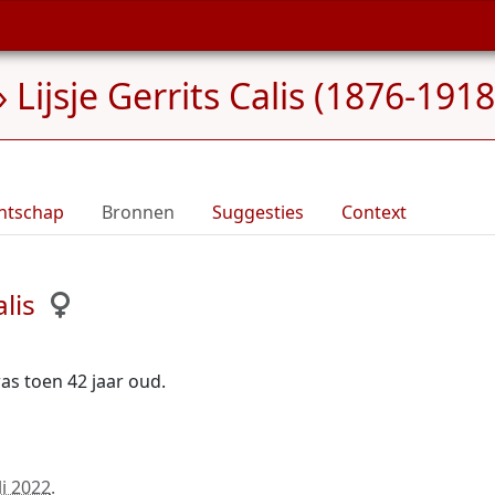
»
Lijsje Gerrits Calis (1876-1918
ntschap
Bronnen
Suggesties
Context
lis
 was toen 42 jaar oud.
li 2022
.