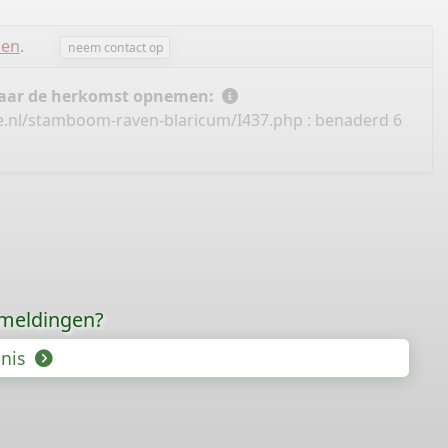
len
.
neem contact op
 naar de herkomst opnemen:
e.nl/stamboom-raven-blaricum/I437.php
: benaderd 6
rmeldingen?
enis