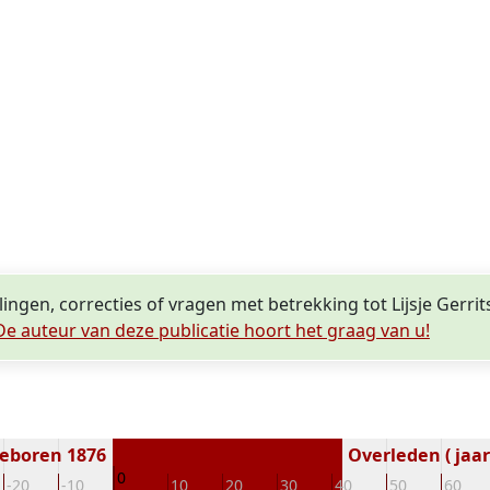
ingen, correcties of vragen met betrekking tot Lijsje Gerrits
De auteur van deze publicatie hoort het graag van u!
eboren 1876
Overleden ( jaar
0
-20
-10
10
20
30
40
50
60