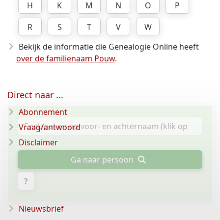
H
K
M
N
O
P
R
S
T
V
W
Bekijk de informatie die Genealogie Online heeft
over de familienaam Pouw
.
Direct naar ...
Abonnement
Vraag/antwoord
Disclaimer
Ga naar persoon
?
Nieuwsbrief