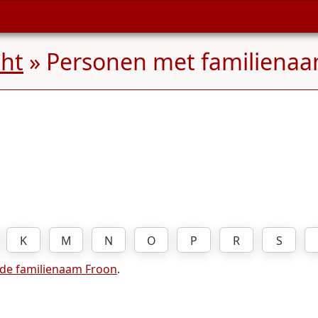
ht
» Personen met familiena
K
M
N
O
P
R
S
 de familienaam Froon
.