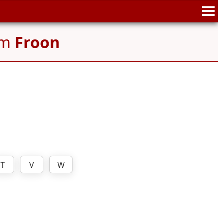
am
Froon
T
V
W