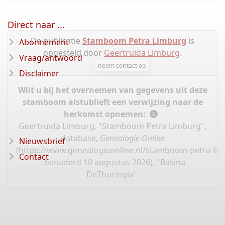
Direct naar ...
De publicatie
Stamboom Petra Limburg
is
Abonnement
opgesteld door
Geertruida Limburg
.
Vraag/antwoord
neem contact op
Disclaimer
Wilt u bij het overnemen van gegevens uit deze
stamboom alstublieft een verwijzing naar de
herkomst opnemen:
Geertruida Limburg, "Stamboom Petra Limburg",
database,
Genealogie Online
Nieuwsbrief
(
https://www.genealogieonline.nl/stamboom-petra-li
Contact
: benaderd 10 augustus 2026), "Basina
DeThuringia".