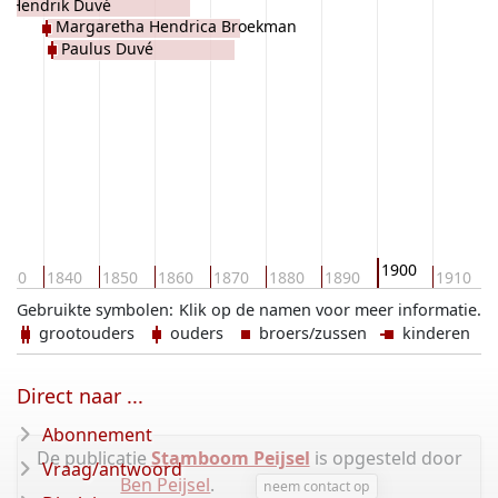
s Hendrik Duvé
Margaretha Hendrica Broekman
Paulus Duvé
1900
830
1840
1850
1860
1870
1880
1890
1910
Gebruikte symbolen:
Klik op de namen voor meer informatie.
grootouders
ouders
broers/zussen
kinderen
Direct naar ...
Abonnement
De publicatie
Stamboom Peijsel
is opgesteld door
Vraag/antwoord
Ben Peijsel
.
neem contact op