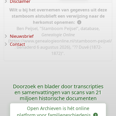
Disclaimer
Wilt u bij het overnemen van gegevens uit deze
stamboom alstublieft een verwijzing naar de
herkomst opnemen:
Ben Peijsel, "Stamboom Peijsel", database,
Genealogie Online
Nieuwsbrief
(
https://www.genealogieonline.nl/stamboom-peijsel/I
Contact
: benaderd 6 augustus 2026), "?? Duvé (1872-
1872)".
Doorzoek en blader door transcripties
en samenvattingen van scans van 21
miljoen historische documenten
Open Archieven is hét online
platform voor familiegeschiedenis