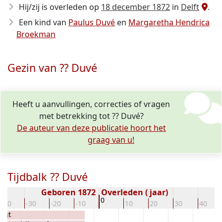
Hij/zij is overleden op
18 december 1872
in
Delft
.
Een kind van
Paulus Duvé
en
Margaretha Hendrica
Broekman
Gezin van ?? Duvé
Heeft u aanvullingen, correcties of vragen
met betrekking tot ?? Duvé?
De auteur van deze publicatie hoort het
graag van u!
Tijdbalk ?? Duvé
Geboren 1872
Overleden ( jaar)
0
-40
-30
-20
-10
10
20
30
40
Ligt