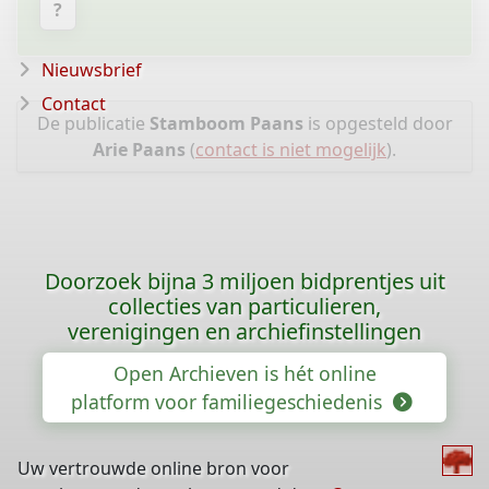
?
Nieuwsbrief
Contact
De publicatie
Stamboom Paans
is opgesteld door
Arie Paans
(
contact is niet mogelijk
).
Doorzoek bijna 3 miljoen bidprentjes uit
collecties van particulieren,
verenigingen en archiefinstellingen
Open Archieven is hét online
platform voor familiegeschiedenis
Uw vertrouwde online bron voor