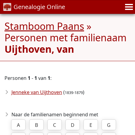
Genealogie Online
Stamboom Paans
»
Personen met familienaam
Uijthoven, van
Personen
1
-
1
van
1
:
Jenneke van Uijthoven
(
)
1839-1879
Naar de familienamen beginnend met
A
B
C
D
E
G