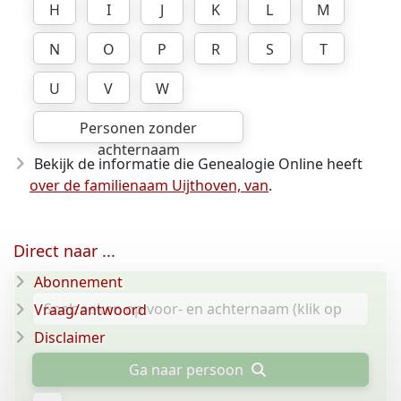
H
I
J
K
L
M
N
O
P
R
S
T
U
V
W
Personen zonder
achternaam
Bekijk de informatie die Genealogie Online heeft
over de familienaam Uijthoven, van
.
Direct naar ...
Abonnement
Vraag/antwoord
Disclaimer
Ga naar persoon