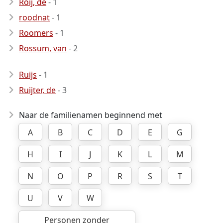
Roij, de
- 1
roodnat
- 1
Roomers
- 1
Rossum, van
- 2
Ruijs
- 1
Ruijter, de
- 3
Naar de familienamen beginnend met
A
B
C
D
E
G
H
I
J
K
L
M
N
O
P
R
S
T
U
V
W
Personen zonder