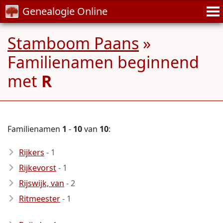
Genealogie Online
Stamboom Paans
»
Familienamen beginnend
met
R
Familienamen
1
-
10
van
10
:
Rijkers
- 1
Rijkevorst
- 1
Rijswijk, van
- 2
Ritmeester
- 1