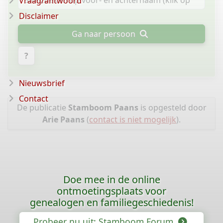
Vraag/antwoord
Disclaimer
Ga naar persoon
?
Nieuwsbrief
Contact
De publicatie
Stamboom Paans
is opgesteld door
Arie Paans
(
contact is niet mogelijk
).
Doe mee in de online
ontmoetingsplaats voor
genealogen en familiegeschiedenis!
Probeer nu uit: Stamboom Forum