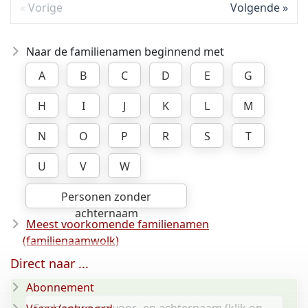
Vorige
Volgende
Naar de familienamen beginnend met
A
B
C
D
E
G
H
I
J
K
L
M
N
O
P
R
S
T
U
V
W
Personen zonder
achternaam
Meest voorkomende familienamen
(familienaamwolk)
Direct naar ...
Abonnement