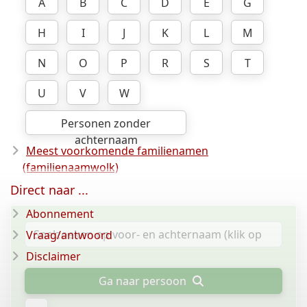
A
B
C
D
E
G
H
I
J
K
L
M
N
O
P
R
S
T
U
V
W
Personen zonder
achternaam
Meest voorkomende familienamen
(familienaamwolk)
Direct naar ...
Abonnement
Vraag/antwoord
Disclaimer
Ga naar persoon