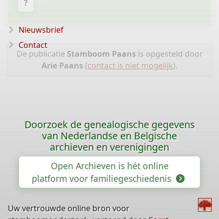
?
Nieuwsbrief
Contact
De publicatie
Stamboom Paans
is opgesteld door
Arie Paans
(
contact is niet mogelijk
).
Doorzoek de genealogische gegevens
van Nederlandse en Belgische
archieven en verenigingen
Open Archieven is hét online
platform voor familiegeschiedenis
Uw vertrouwde online bron voor