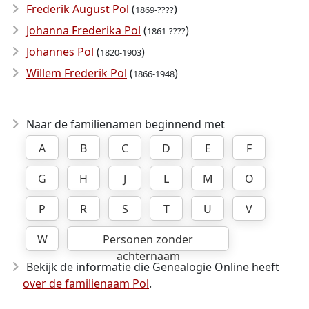
Frederik August Pol
(
)
1869-????
Johanna Frederika Pol
(
)
1861-????
Johannes Pol
(
)
1820-1903
Willem Frederik Pol
(
)
1866-1948
Naar de familienamen beginnend met
A
B
C
D
E
F
G
H
J
L
M
O
P
R
S
T
U
V
W
Personen zonder
achternaam
Bekijk de informatie die Genealogie Online heeft
over de familienaam Pol
.