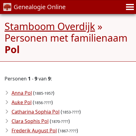
Genealogie Online
Stamboom Overdijk
»
Personen met familienaam
Pol
Personen
1
-
9
van
9
:
Anna Pol
(
)
1885-1957
Auke Pol
(
)
1856-????
Catharina Sophia Pol
(
)
1853-????
Clara Sophis Pol
(
)
1870-????
Frederik August Pol
(
)
1867-????