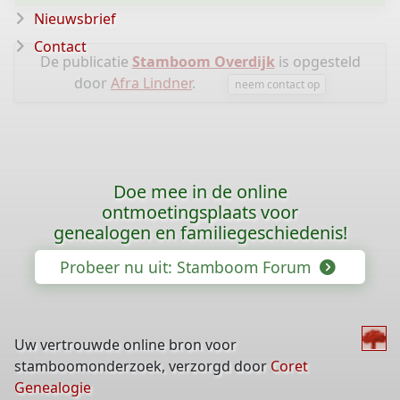
Nieuwsbrief
Contact
De publicatie
Stamboom Overdijk
is opgesteld
door
Afra Lindner
.
neem contact op
Doe mee in de online
ontmoetingsplaats voor
genealogen en familiegeschiedenis!
Probeer nu uit: Stamboom Forum
Uw vertrouwde online bron voor
stamboomonderzoek, verzorgd door
Coret
Genealogie