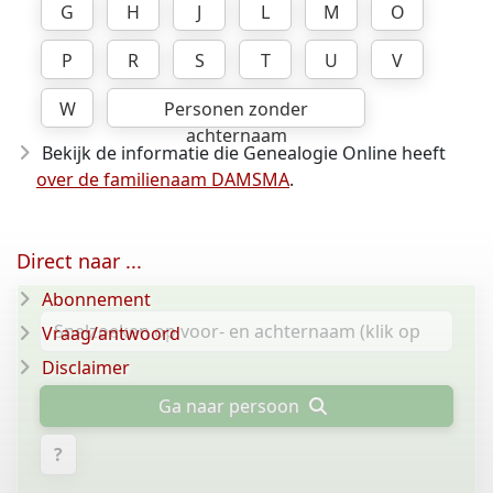
G
H
J
L
M
O
P
R
S
T
U
V
W
Personen zonder
achternaam
Bekijk de informatie die Genealogie Online heeft
over de familienaam DAMSMA
.
Direct naar ...
Abonnement
Vraag/antwoord
Disclaimer
Ga naar persoon
?