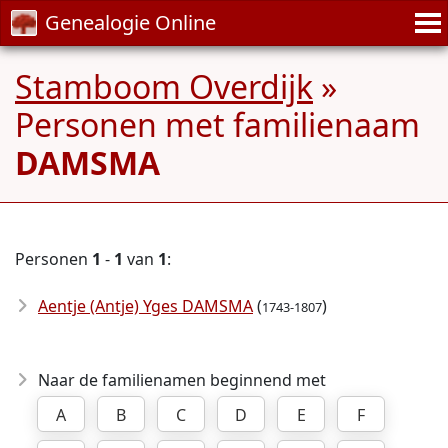
Genealogie Online
Stamboom Overdijk
»
Personen met familienaam
DAMSMA
Personen
1
-
1
van
1
:
Aentje (Antje) Yges DAMSMA
(
)
1743-1807
Naar de familienamen beginnend met
A
B
C
D
E
F