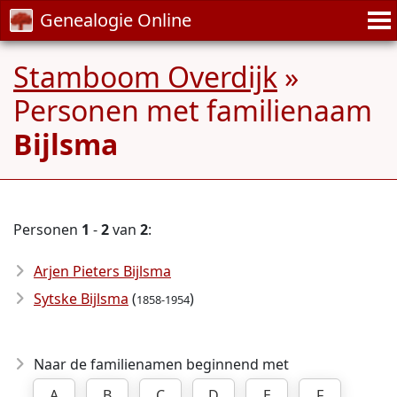
Genealogie Online
Stamboom Overdijk
»
Personen met familienaam
Bijlsma
Personen
1
-
2
van
2
:
Arjen Pieters Bijlsma
Sytske Bijlsma
(
)
1858-1954
Naar de familienamen beginnend met
A
B
C
D
E
F