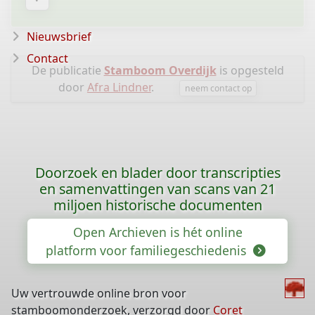
Nieuwsbrief
Contact
De publicatie
Stamboom Overdijk
is opgesteld
door
Afra Lindner
.
neem contact op
Doorzoek en blader door transcripties
en samenvattingen van scans van 21
miljoen historische documenten
Open Archieven is hét online
platform voor familiegeschiedenis
Uw vertrouwde online bron voor
stamboomonderzoek, verzorgd door
Coret