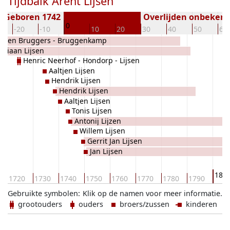
Tijdbalk Arent Lijsen
Geboren 1742
Overlijden onbeken
0
-20
-10
10
20
30
40
50
60
neken Bruggers - Bruggenkamp
driaan Lijsen
Henric Neerhof - Hondorp - Lijsen
Aaltjen Lijsen
Hendrik Lijsen
Hendrik Lijsen
Aaltjen Lijsen
Tonis Lijsen
Antonij Lijzen
Willem Lijsen
Gerrit Jan Lijsen
Jan Lijsen
180
1720
1730
1740
1750
1760
1770
1780
1790
Gebruikte symbolen:
Klik op de namen voor meer informatie.
grootouders
ouders
broers/zussen
kinderen