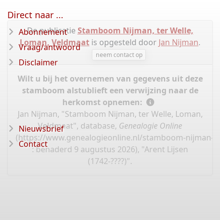
Direct naar ...
De publicatie
Stamboom Nijman, ter Welle,
Abonnement
Loman, Veldmaat
is opgesteld door
Jan Nijman
.
Vraag/antwoord
neem contact op
Disclaimer
Wilt u bij het overnemen van gegevens uit deze
stamboom alstublieft een verwijzing naar de
herkomst opnemen:
Jan Nijman, "Stamboom Nijman, ter Welle, Loman,
Veldmaat", database,
Genealogie Online
Nieuwsbrief
(
https://www.genealogieonline.nl/stamboom-nijman-l
Contact
: benaderd 9 augustus 2026), "Arent Lijsen
(1742-????)".