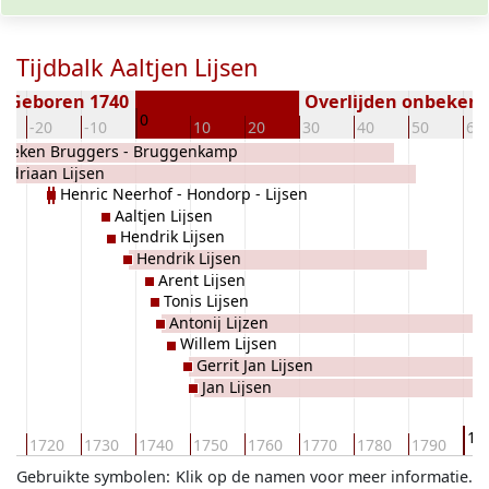
Tijdbalk Aaltjen Lijsen
Geboren 1740
Overlijden onbeken
0
-20
-10
10
20
30
40
50
60
nneken Bruggers - Bruggenkamp
Adriaan Lijsen
Henric Neerhof - Hondorp - Lijsen
Aaltjen Lijsen
Hendrik Lijsen
Hendrik Lijsen
Arent Lijsen
Tonis Lijsen
Antonij Lijzen
Willem Lijsen
Gerrit Jan Lijsen
Jan Lijsen
18
10
1720
1730
1740
1750
1760
1770
1780
1790
Gebruikte symbolen:
Klik op de namen voor meer informatie.