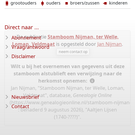
grootouders
ouders
broers/zussen
kinderen
Direct naar ...
De publicatie
Stamboom Nijman, ter Welle,
Abonnement
Loman, Veldmaat
is opgesteld door
Jan Nijman
.
Vraag/antwoord
neem contact op
Disclaimer
Wilt u bij het overnemen van gegevens uit deze
stamboom alstublieft een verwijzing naar de
herkomst opnemen:
Jan Nijman, "Stamboom Nijman, ter Welle, Loman,
Veldmaat", database,
Genealogie Online
Nieuwsbrief
(
https://www.genealogieonline.nl/stamboom-nijman-l
Contact
: benaderd 9 augustus 2026), "Aaltjen Lijsen
(1740-????)".