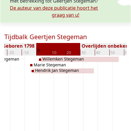
met betrekking tot Geertjen Stegeman?
De auteur van deze publicatie hoort het
graag van u!
Tijdbalk Geertjen Stegeman
Geboren 1798
Overlijden onbeken
0
-20
-10
10
20
30
40
50
60
 Stegeman
Willemken Stegeman
Marie Stegeman
Hendrik Jan Stegeman