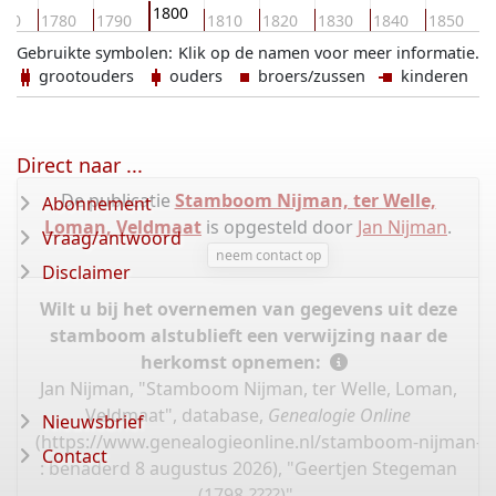
1800
770
1780
1790
1810
1820
1830
1840
1850
1
Gebruikte symbolen:
Klik op de namen voor meer informatie.
grootouders
ouders
broers/zussen
kinderen
Direct naar ...
De publicatie
Stamboom Nijman, ter Welle,
Abonnement
Loman, Veldmaat
is opgesteld door
Jan Nijman
.
Vraag/antwoord
neem contact op
Disclaimer
Wilt u bij het overnemen van gegevens uit deze
stamboom alstublieft een verwijzing naar de
herkomst opnemen:
Jan Nijman, "Stamboom Nijman, ter Welle, Loman,
Veldmaat", database,
Genealogie Online
Nieuwsbrief
(
https://www.genealogieonline.nl/stamboom-nijman-l
Contact
: benaderd 8 augustus 2026), "Geertjen Stegeman
(1798-????)".