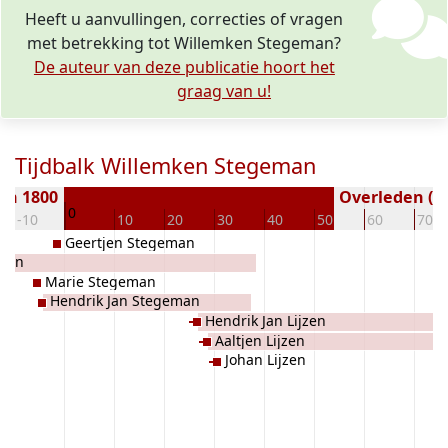
Heeft u aanvullingen, correcties of vragen
met betrekking tot Willemken Stegeman?
De auteur van deze publicatie hoort het
graag van u!
Tijdbalk Willemken Stegeman
en 1800
Overleden ( j
0
-10
10
20
30
40
50
60
70
Geertjen Stegeman
jzen
Marie Stegeman
Hendrik Jan Stegeman
Hendrik Jan Lijzen
Aaltjen Lijzen
Johan Lijzen