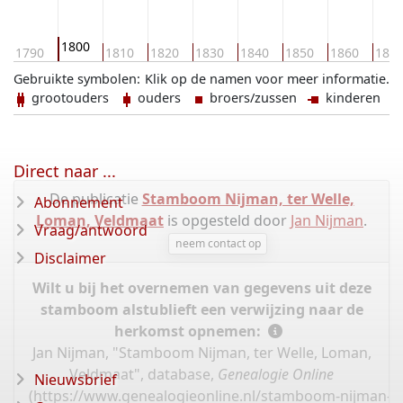
1800
1790
1810
1820
1830
1840
1850
1860
187
Gebruikte symbolen:
Klik op de namen voor meer informatie.
grootouders
ouders
broers/zussen
kinderen
Direct naar ...
De publicatie
Stamboom Nijman, ter Welle,
Abonnement
Loman, Veldmaat
is opgesteld door
Jan Nijman
.
Vraag/antwoord
neem contact op
Disclaimer
Wilt u bij het overnemen van gegevens uit deze
stamboom alstublieft een verwijzing naar de
herkomst opnemen:
Jan Nijman, "Stamboom Nijman, ter Welle, Loman,
Veldmaat", database,
Genealogie Online
Nieuwsbrief
(
https://www.genealogieonline.nl/stamboom-nijman-l