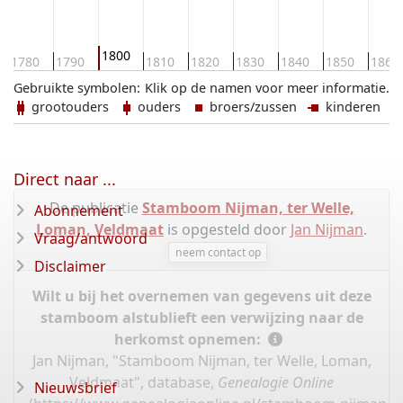
1800
1780
1790
1810
1820
1830
1840
1850
1860
Gebruikte symbolen:
Klik op de namen voor meer informatie.
grootouders
ouders
broers/zussen
kinderen
Direct naar ...
De publicatie
Stamboom Nijman, ter Welle,
Abonnement
Loman, Veldmaat
is opgesteld door
Jan Nijman
.
Vraag/antwoord
neem contact op
Disclaimer
Wilt u bij het overnemen van gegevens uit deze
stamboom alstublieft een verwijzing naar de
herkomst opnemen:
Jan Nijman, "Stamboom Nijman, ter Welle, Loman,
Veldmaat", database,
Genealogie Online
Nieuwsbrief