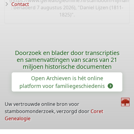
(
https://www.genealogieonline.nl/stamboom-nijman-l
Contact
: benaderd 7 augustus 2026), "Daniel Lijzen (1811-
1825)".
Doorzoek en blader door transcripties
en samenvattingen van scans van 21
miljoen historische documenten
Open Archieven is hét online
platform voor familiegeschiedenis
Uw vertrouwde online bron voor
stamboomonderzoek, verzorgd door
Coret
Genealogie