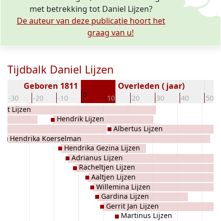
met betrekking tot Daniel Lijzen?
De auteur van deze publicatie hoort het
graag van u!
Tijdbalk Daniel Lijzen
Geboren 1811
Overleden ( jaar)
0
-30
-20
-10
10
20
30
40
50
ert Lijzen
Hendrik Lijzen
Albertus Lijzen
Hendrika Koerselman
Hendrika Gezina Lijzen
Adrianus Lijzen
Racheltjen Lijzen
Aaltjen Lijzen
Willemina Lijzen
Gardina Lijzen
Gerrit Jan Lijzen
Martinus Lijzen