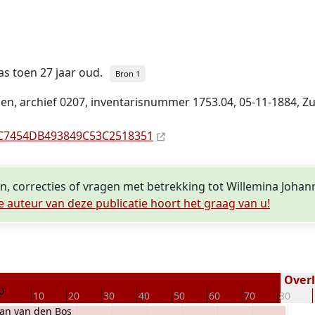
was toen 27 jaar oud.
Bron 1
en, archief 0207, inventaris­num­mer 1753.04, 05-11-1884, 
8BAC7454DB493849C53C2518351
n, correcties of vragen met betrekking tot Willemina Johann
e auteur van deze publicatie hoort het graag van u!
Overl
0
10
20
30
40
50
60
70
80
Jan van den Bos