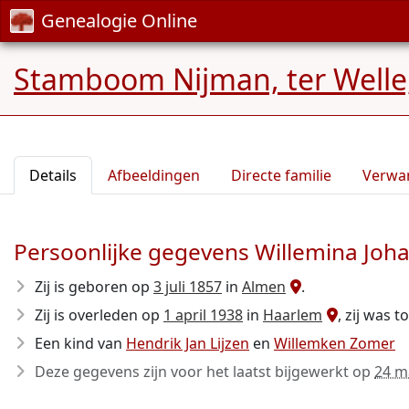
Genealogie Online
Stamboom Nijman, ter Welle
Details
Afbeeldingen
Directe familie
Verwa
Persoonlijke gegevens Willemina Joha
Zij is geboren op
3 juli 1857
in
Almen
.
Zij is overleden op
1 april 1938
in
Haarlem
, zij was t
Een kind van
Hendrik Jan Lijzen
en
Willemken Zomer
Deze gegevens zijn voor het laatst bijgewerkt op
24 m