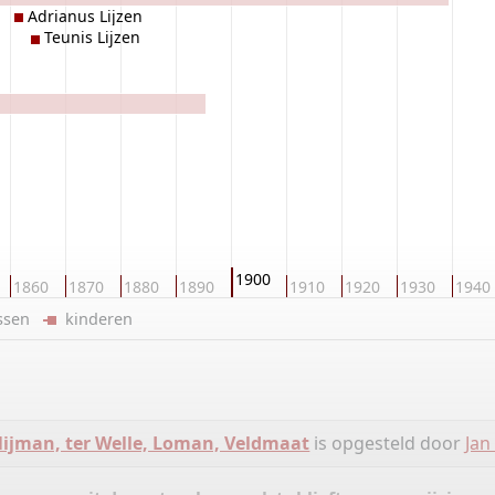
Adrianus Lijzen
Teunis Lijzen
1900
1860
1870
1880
1890
1910
1920
1930
1940
ussen
kinderen
jman, ter Welle, Loman, Veldmaat
is opgesteld door
Jan