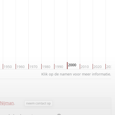
2000
1950
1960
1970
1980
1990
2010
2020
2030
Klik op de namen voor meer informatie.
 Nijman
.
neem contact op