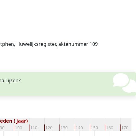
Zutphen, Huwelijksregister, aktenummer 109
a Lijzen?
eden ( jaar)
90
100
110
120
130
140
150
160
170