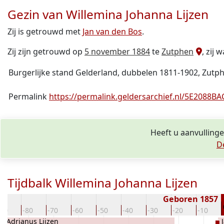
Gezin van Willemina Johanna Lijzen
Zij is getrouwd met
Jan van den Bos
.
Zij zijn getrouwd op
5 november 1884
te
Zutphen
, zij 
Burgerlijke stand Gelderland, dubbelen 1811-1902, Zutph
Permalink
https://permalink.geldersarchief.nl/5E208
Heeft u aanvullinge
D
Tijdbalk Willemina Johanna Lijzen
Geboren 1857
-90
-80
-70
-60
-50
-40
-30
-20
-10
Adrianus Lijzen