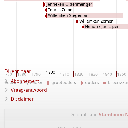
Jenneken Oldenmenger
Teunis Zomer
Willemken Stegeman
Willemken Zomer
Hendrik Jan Lijzen
Direct naar ...
1800
1770
1780
1790
1810
1820
1830
1840
1850
Abonnement
Gebruikte symbolen:
grootouders
ouders
broers/z
Vraag/antwoord
Disclaimer
De publicatie
Stamboom Ni