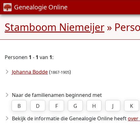
Genealogie Online
Stamboom Niemeijer
» Pers
Personen
1
-
1
van
1
:
Johanna Bodde
(
)
1867-1905
Naar de familienamen beginnend met
B
D
F
G
H
J
K
Bekijk de informatie die Genealogie Online heeft
over