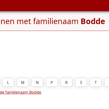
onen met familienaam
Bodde
L
M
N
P
R
S
T
 de familienaam Bodde
.