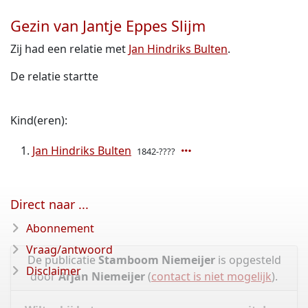
Gezin van Jantje Eppes Slijm
Zij had een relatie met
Jan Hindriks Bulten
.
De relatie startte
Kind(eren):
Jan Hindriks Bulten
1842-????
Direct naar ...
Abonnement
Vraag/antwoord
De publicatie
Stamboom Niemeijer
is opgesteld
Disclaimer
door
Arjan Niemeijer
(
contact is niet mogelijk
).