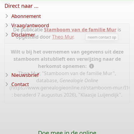
Direct naar ...
Abonnement
Vraag/antwoord
De publicatie
Stamboom van de familie Mur
is
Disclaimer
opgesteld door
Theo Mur
.
neem contact op
Wilt u bij het overnemen van gegevens uit deze
stamboom alstublieft een verwijzing naar de
herkomst opnemen:
Theo Mur, "Stamboom van de familie Mur",
Nieuwsbrief
database,
Genealogie Online
Contact
(
https://www.genealogieonline.nl/stamboom-mur/I10
: benaderd 7 augustus 2026), "Klaasje Luijendijk".
Doe mee in de online