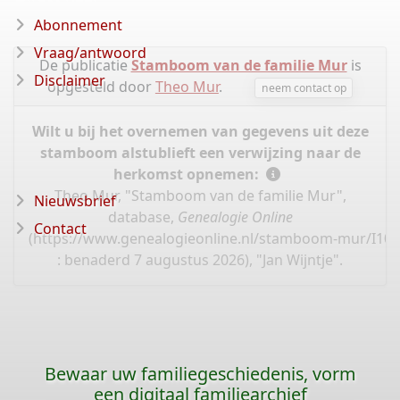
Abonnement
Vraag/antwoord
De publicatie
Stamboom van de familie Mur
is
Disclaimer
opgesteld door
Theo Mur
.
neem contact op
Wilt u bij het overnemen van gegevens uit deze
stamboom alstublieft een verwijzing naar de
herkomst opnemen:
Theo Mur, "Stamboom van de familie Mur",
Nieuwsbrief
database,
Genealogie Online
Contact
(
https://www.genealogieonline.nl/stamboom-mur/I10
: benaderd 7 augustus 2026), "Jan Wijntje".
Bewaar uw familiegeschiedenis, vorm
een digitaal familiearchief