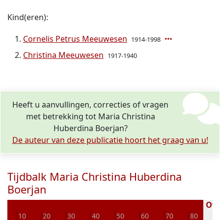
Kind(eren):
Cornelis Petrus Meeuwesen
1914-1998
Christina Meeuwesen
1917-1940
Heeft u aanvullingen, correcties of vragen
met betrekking tot Maria Christina
Huberdina Boerjan?
De auteur van deze publicatie hoort het graag van u!
Tijdbalk Maria Christina Huberdina
Boerjan
Over
10
20
30
40
50
60
70
80
9