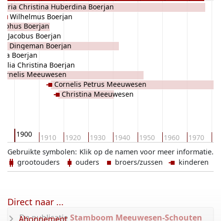
Maria Christina Huberdina Boerjan
Wilhelmus Boerjan
osephus Boerjan
es Jacobus Boerjan
ius Dingeman Boerjan
nna Boerjan
nelia Christina Boerjan
Cornelis Meeuwesen
Cornelis Petrus Meeuwesen
Christina Meeuwesen
1900
90
1910
1920
1930
1940
1950
1960
1970
19
Gebruikte symbolen:
Klik op de namen voor meer informatie.
grootouders
ouders
broers/zussen
kinderen
Direct naar ...
De publicatie
Stamboom Meeuwesen-Schouten
Abonnement