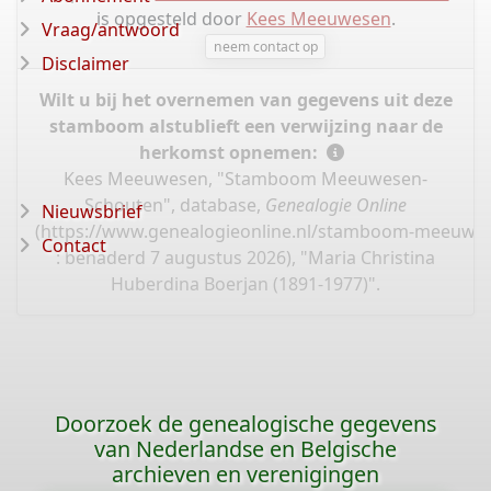
is opgesteld door
Kees Meeuwesen
.
Vraag/antwoord
neem contact op
Disclaimer
Wilt u bij het overnemen van gegevens uit deze
stamboom alstublieft een verwijzing naar de
herkomst opnemen:
Kees Meeuwesen, "Stamboom Meeuwesen-
Schouten", database,
Genealogie Online
Nieuwsbrief
(
https://www.genealogieonline.nl/stamboom-meeuwe
Contact
: benaderd 7 augustus 2026), "Maria Christina
Huberdina Boerjan (1891-1977)".
Doorzoek de genealogische gegevens
van Nederlandse en Belgische
archieven en verenigingen