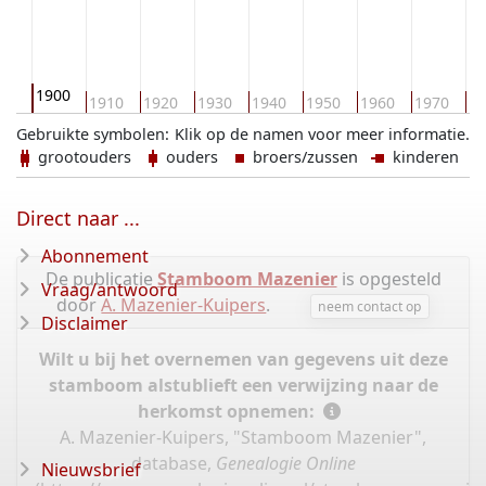
1900
90
1910
1920
1930
1940
1950
1960
1970
19
Gebruikte symbolen:
Klik op de namen voor meer informatie.
grootouders
ouders
broers/zussen
kinderen
Direct naar ...
Abonnement
De publicatie
Stamboom Mazenier
is opgesteld
Vraag/antwoord
door
A. Mazenier-Kuipers
.
neem contact op
Disclaimer
Wilt u bij het overnemen van gegevens uit deze
stamboom alstublieft een verwijzing naar de
herkomst opnemen:
A. Mazenier-Kuipers, "Stamboom Mazenier",
database,
Genealogie Online
Nieuwsbrief