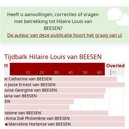
Heeft u aanvullingen, correcties of vragen
met betrekking tot Hilaire Louis van
BEESEN?
De auteur van deze publicatie hoort het graag van u!
Tijdbalk Hilaire Louis van BEESEN
1901
Overleden 
0
10
10
20
30
40
50
60
70
8
anne Catherine van BEESEN
Jean Josse Ernest van BEESEN
Louise Georgina van BEESEN
a Maria van BEESEN
EESEN
s Sidoine van BEESEN
Anna Zoé Philomène van BEESEN
Marceline Hortense van BEESEN