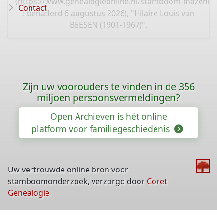
(
https://www.genealogieonline.nl/stamboom-mazenie
Contact
: benaderd 6 augustus 2026), "Hilaire Louis van
BEESEN (1901-1967)".
Zijn uw voorouders te vinden in de 356
miljoen persoonsvermeldingen?
Open Archieven is hét online
platform voor familiegeschiedenis
Uw vertrouwde online bron voor
stamboomonderzoek, verzorgd door
Coret
Genealogie