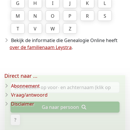
G
H
I
J
K
L
M
N
O
P
R
S
T
V
W
Z
Bekijk de informatie die Genealogie Online heeft
over de familienaam Leystra
.
Direct naar ...
Abonnement
Vraag/antwoord
Disclaimer
Ga naar persoon
?