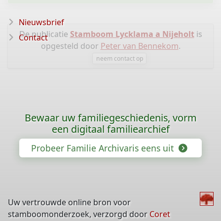
Nieuwsbrief
De publicatie
Stamboom Lycklama a Nijeholt
is
Contact
opgesteld door
Peter van Bennekom
.
neem contact op
Bewaar uw familiegeschiedenis, vorm
een digitaal familiearchief
Probeer Familie Archivaris eens uit
Uw vertrouwde online bron voor
stamboomonderzoek, verzorgd door
Coret