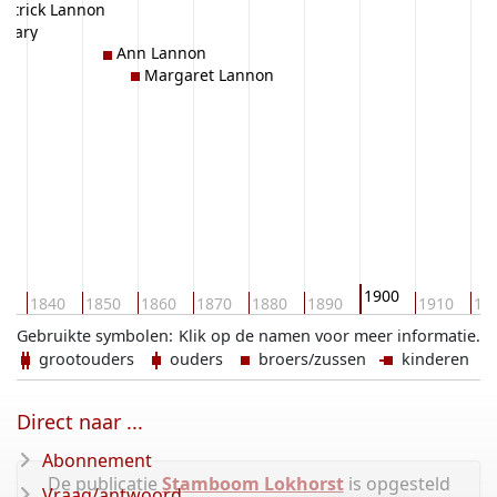
artrick Lannon
Mary
Ann Lannon
Margaret Lannon
1900
30
1840
1850
1860
1870
1880
1890
1910
19
Gebruikte symbolen:
Klik op de namen voor meer informatie.
grootouders
ouders
broers/zussen
kinderen
Direct naar ...
Abonnement
De publicatie
Stamboom Lokhorst
is opgesteld
Vraag/antwoord