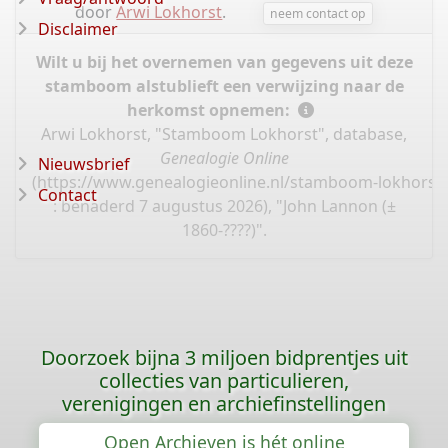
door
Arwi Lokhorst
.
neem contact op
Disclaimer
Wilt u bij het overnemen van gegevens uit deze
stamboom alstublieft een verwijzing naar de
herkomst opnemen:
Arwi Lokhorst, "Stamboom Lokhorst", database,
Genealogie Online
Nieuwsbrief
(
https://www.genealogieonline.nl/stamboom-lokhorst
Contact
: benaderd 7 augustus 2026), "John Lannon (±
1860-????)".
Doorzoek bijna 3 miljoen bidprentjes uit
collecties van particulieren,
verenigingen en archiefinstellingen
Open Archieven is hét online