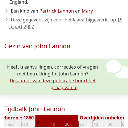
England
.
Een kind van
Partrick Lannon
en
Mary
Deze gegevens zijn voor het laatst bijgewerkt op
15
maart 2007
.
Gezin van John Lannon
Heeft u aanvullingen, correcties of vragen
met betrekking tot John Lannon?
De auteur van deze publicatie hoort het
graag van u!
Tijdbalk John Lannon
Geboren ± 1860
Overlijden onbeken
0
-20
-10
10
20
30
40
50
60