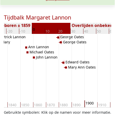
Tijdbalk Margaret Lannon
Geboren ± 1859
Overlijden onbeken
0
-20
-10
10
20
30
40
50
60
Partrick Lannon
George Oates
Mary
George Oates
Ann Lannon
Michael Oates
John Lannon
Edward Oates
Mary Ann Oates
1900
30
1840
1850
1860
1870
1880
1890
1910
19
Gebruikte symbolen:
Klik op de namen voor meer informatie.