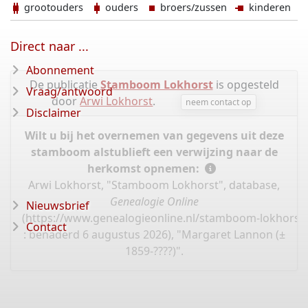
grootouders
ouders
broers/zussen
kinderen
Direct naar ...
Abonnement
De publicatie
Stamboom Lokhorst
is opgesteld
Vraag/antwoord
door
Arwi Lokhorst
.
neem contact op
Disclaimer
Wilt u bij het overnemen van gegevens uit deze
stamboom alstublieft een verwijzing naar de
herkomst opnemen:
Arwi Lokhorst, "Stamboom Lokhorst", database,
Genealogie Online
Nieuwsbrief
(
https://www.genealogieonline.nl/stamboom-lokhorst
Contact
: benaderd 6 augustus 2026), "Margaret Lannon (±
1859-????)".