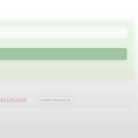
nes Lynzaad
.
neem contact op