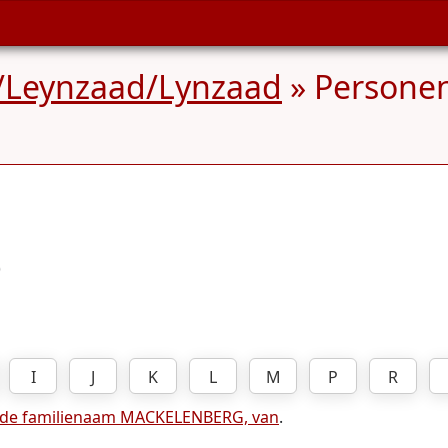
/Leynzaad/Lynzaad
» Persone
)
I
J
K
L
M
P
R
 de familienaam MACKELENBERG, van
.