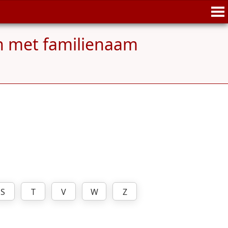
n met familienaam
S
T
V
W
Z