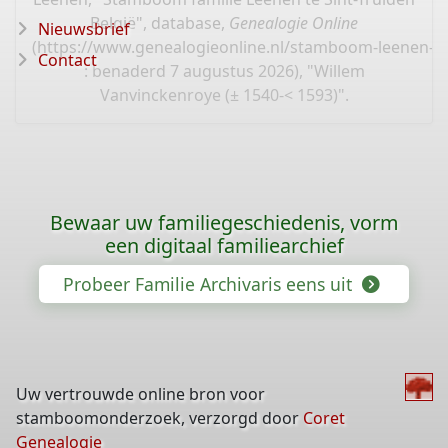
België", database,
Genealogie Online
Nieuwsbrief
(
https://www.genealogieonline.nl/stamboom-leenen-sin
Contact
: benaderd 7 augustus 2026), "Willem
Vanvinckenroye (± 1540-< 1593)".
Bewaar uw familiegeschiedenis, vorm
een digitaal familiearchief
Probeer Familie Archivaris eens uit
Uw vertrouwde online bron voor
stamboomonderzoek, verzorgd door
Coret
Genealogie