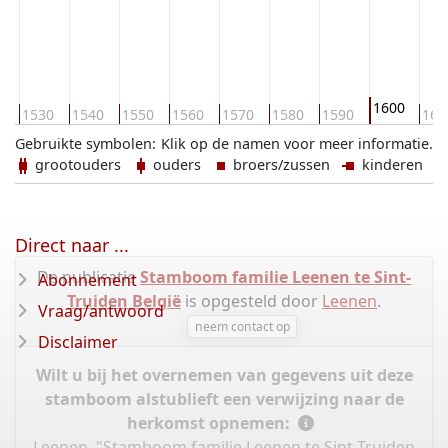
1600
0
1530
1540
1550
1560
1570
1580
1590
161
Gebruikte symbolen:
Klik op de namen voor meer informatie.
grootouders
ouders
broers/zussen
kinderen
Direct naar ...
De publicatie
Stamboom familie Leenen te Sint-
Abonnement
Truiden België
is opgesteld door
Leenen
.
Vraag/antwoord
neem contact op
Disclaimer
Wilt u bij het overnemen van gegevens uit deze
stamboom alstublieft een verwijzing naar de
herkomst opnemen:
Leenen, "Stamboom familie Leenen te Sint-Truiden