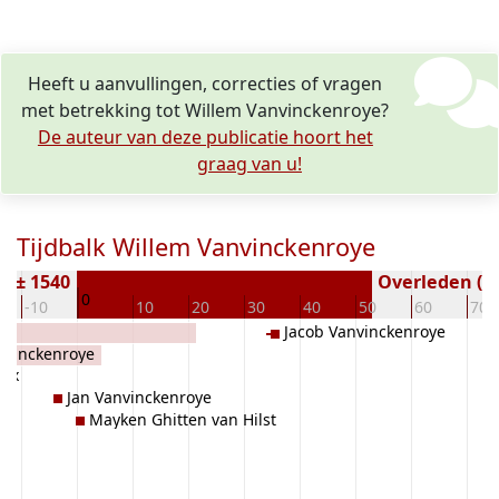
Heeft u aanvullingen, correcties of vragen
met betrekking tot Willem Vanvinckenroye?
De auteur van deze publicatie hoort het
graag van u!
Tijdbalk Willem Vanvinckenroye
n ± 1540
Overleden ( j
0
-10
10
20
30
40
50
60
70
Jacob Vanvinckenroye
nvinckenroye
Sex
Jan Vanvinckenroye
Mayken Ghitten van Hilst