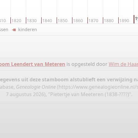
1
810
1820
1830
1840
1850
1860
1870
1880
1890
ussen
kinderen
om Leendert van Meteren
is opgesteld door
Wim de Haa
gegevens uit deze stamboom alstublieft een verwijzing
tabase,
Genealogie Online
(
https://www.genealogieonline.nl
7 augustus 2026), "Pietertje van Meeteren (1838-????)".