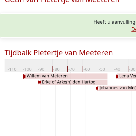
Heeft u aanvulling
D
Tijdbalk Pietertje van Meeteren
0
-110
-100
-90
-80
-70
-60
-50
-40
-30
Willem van Meteren
Lena Ve
Erke of Arke(n) den Hartog
Johannes van Me(