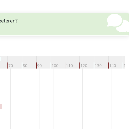
eeteren?
d
70
80
90
100
110
120
130
140
15