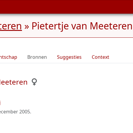
teren
»
Pietertje van Meeteren
ntschap
Bronnen
Suggesties
Context
Meeteren
j
ecember 2005
.