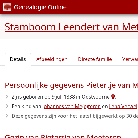
Genealogie Online
Stamboom Leendert van Me
Details
Afbeeldingen
Directe familie
Verwa
Persoonlijke gegevens Pietertje van 
Zij is geboren op
9 juli 1838
in
Oostvoorne
.
Een kind van
Johannes van Me(e)teren
en
Lena Verwei
Deze gegevens zijn voor het laatst bijgewerkt op
30 d
Gezin van Pietertje van Meeteren