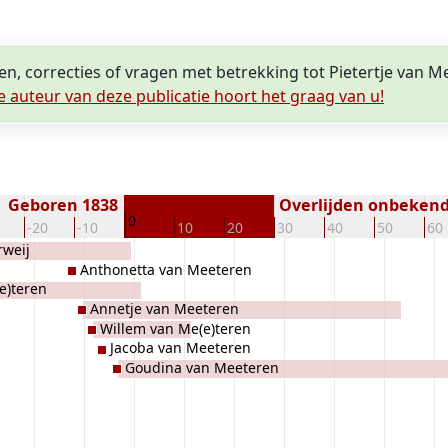
en, correcties of vragen met betrekking tot Pietertje van M
e auteur van deze publicatie hoort het graag van u!
Geboren 1838
Overlijden onbeken
0
-20
-10
10
20
30
40
50
60
rweij
Anthonetta van Meeteren
e)teren
Annetje van Meeteren
Willem van Me(e)teren
Jacoba van Meeteren
Goudina van Meeteren