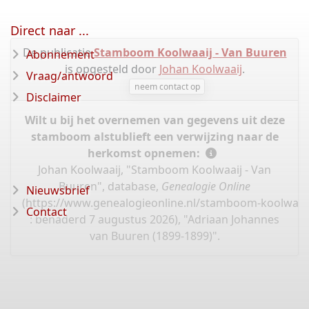
Direct naar ...
De publicatie
Stamboom Koolwaaij - Van Buuren
Abonnement
is opgesteld door
Johan Koolwaaij
.
Vraag/antwoord
neem contact op
Disclaimer
Wilt u bij het overnemen van gegevens uit deze
stamboom alstublieft een verwijzing naar de
herkomst opnemen:
Johan Koolwaaij, "Stamboom Koolwaaij - Van
Buuren", database,
Genealogie Online
Nieuwsbrief
(
https://www.genealogieonline.nl/stamboom-koolwaai
Contact
: benaderd 7 augustus 2026), "Adriaan Johannes
van Buuren (1899-1899)".