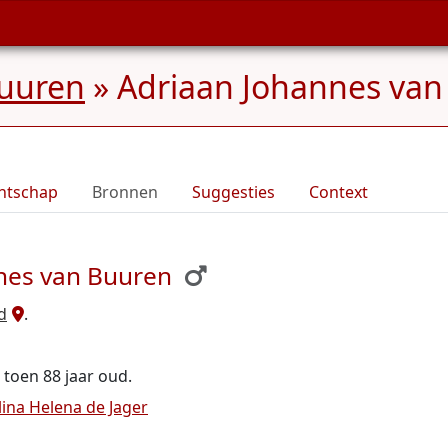
Buuren
»
Adriaan Johannes van
ntschap
Bronnen
Suggesties
Context
nes van Buuren
d
.
s toen 88 jaar oud.
lina Helena de Jager