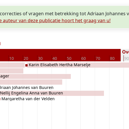
 correcties of vragen met betrekking tot Adriaan Johannes
e auteur van deze publicatie hoort het graag van u!
n
Ove
10
20
30
40
50
60
70
80
90
Karin Elisabeth Hertha Marselje
Jager
riaan Johannes van Buuren
Nellij Engelina Anna van Buuren
Margaretha van der Velden