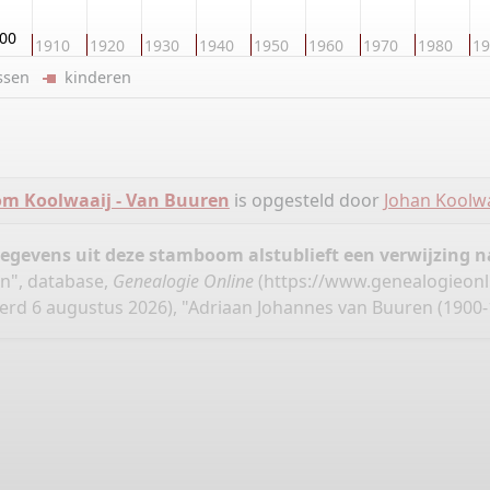
00
1910
1920
1930
1940
1950
1960
1970
1980
19
ussen
kinderen
m Koolwaaij - Van Buuren
is opgesteld door
Johan Koolwa
gegevens uit deze stamboom alstublieft een verwijzing
n", database,
Genealogie Online
(
https://www.genealogieonl
rd 6 augustus 2026), "Adriaan Johannes van Buuren (1900-