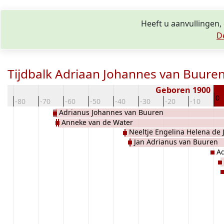
Heeft u aanvullingen,
D
Tijdbalk Adriaan Johannes van Buure
Geboren 1900
0
0
-80
-70
-60
-50
-40
-30
-20
-10
Adrianus Johannes van Buuren
Anneke van de Water
Neeltje Engelina Helena de 
Jan Adrianus van Buuren
Ad