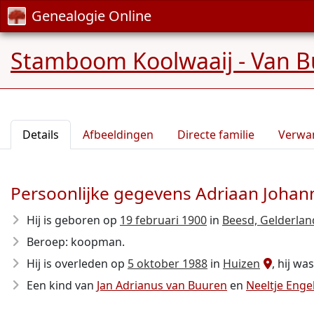
Genealogie Online
Stamboom Koolwaaij - Van 
Details
Afbeeldingen
Directe familie
Verwa
Persoonlijke gegevens Adriaan Johan
Hij is geboren op
19 februari 1900
in
Beesd, Gelderlan
Beroep: koopman.
Hij is overleden op
5 oktober 1988
in
Huizen
, hij wa
Een kind van
Jan Adrianus van Buuren
en
Neeltje Enge