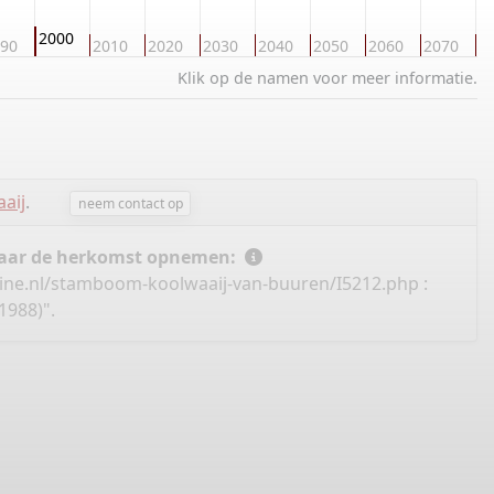
2000
90
2010
2020
2030
2040
2050
2060
2070
2
Klik op de namen voor meer informatie.
aij
.
neem contact op
 naar de herkomst opnemen:
ine.nl/stamboom-koolwaaij-van-buuren/I5212.php
:
1988)".