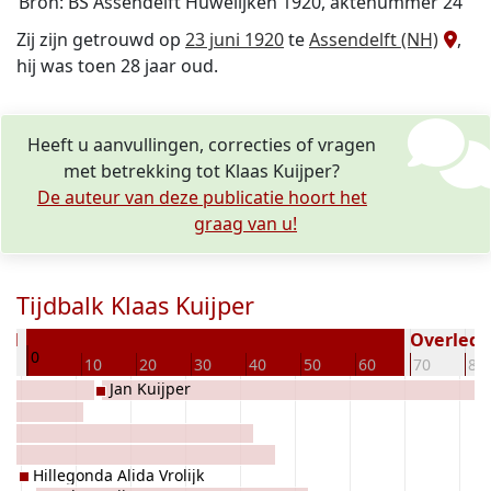
Bron: BS Assendelft Huwelijken 1920, aktenummer 24
Zij zijn getrouwd op
23 juni 1920
te
Assendelft (NH)
,
hij was toen 28 jaar oud.
Heeft u aanvullingen, correcties of vragen
met betrekking tot Klaas Kuijper?
De auteur van deze publicatie hoort het
graag van u!
Tijdbalk Klaas Kuijper
891
Overleden
0
10
20
30
40
50
60
70
80
Jan Kuijper
Hillegonda Alida Vrolijk