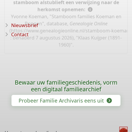
stamboom alstublieft een verwijzing naar de
herkomst opnemen:
Yvonne Koeman, "Stamboom families Koeman en
Poppen", database,
Genealogie Online
Nieuwsbrief
(
https://www.genealogieonline.nl/stamboom-koeman-
Contact
: benaderd 7 augustus 2026), "Klaas Kuijper (1891-
1960)".
Bewaar uw familiegeschiedenis, vorm
een digitaal familiearchief
Probeer Familie Archivaris eens uit