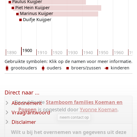
Paulus Kuijper
Piet Hein Kuijper
Marinus Kuijper
Duifje Kuijper
1900
0
1890
1910
1920
1930
1940
1950
1960
197
Gebruikte symbolen:
Klik op de namen voor meer informatie.
grootouders
ouders
broers/zussen
kinderen
Direct naar ...
De publicatie
Stamboom families Koeman en
Abonnement
Poppen
is opgesteld door
Yvonne Koeman
.
Vraag/antwoord
neem contact op
Disclaimer
Wilt u bij het overnemen van gegevens uit deze