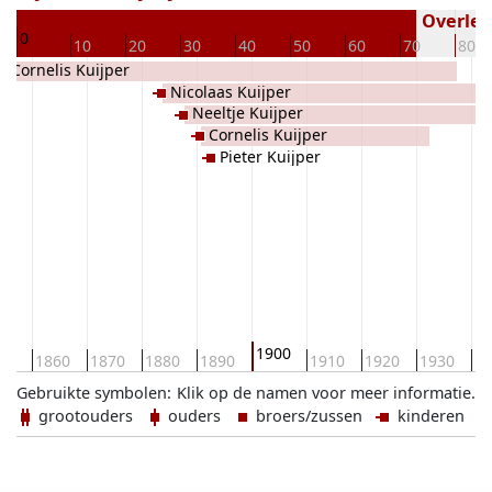
57
Overlede
0
10
20
30
40
50
60
70
80
Cornelis Kuijper
Nicolaas Kuijper
Neeltje Kuijper
Cornelis Kuijper
Pieter Kuijper
1900
50
1860
1870
1880
1890
1910
1920
1930
19
Gebruikte symbolen:
Klik op de namen voor meer informatie.
grootouders
ouders
broers/zussen
kinderen