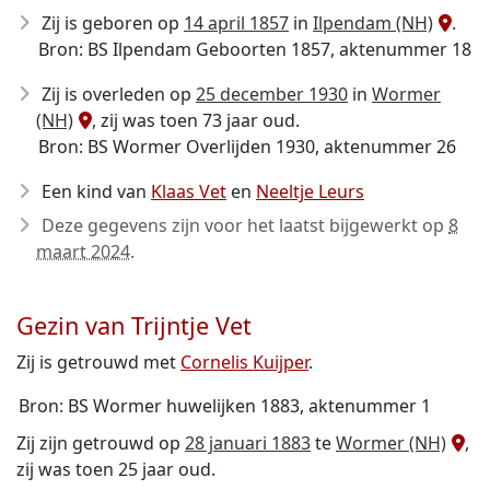
Zij is geboren op
14 april 1857
in
Ilpendam (NH)
.
Bron: BS Ilpendam Geboorten 1857, aktenummer 18
Zij is overleden op
25 december 1930
in
Wormer
(NH)
, zij was toen 73 jaar oud.
Bron: BS Wormer Overlijden 1930, aktenummer 26
Een kind van
Klaas Vet
en
Neeltje Leurs
Deze gegevens zijn voor het laatst bijgewerkt op
8
maart 2024
.
Gezin van Trijntje Vet
Zij is getrouwd met
Cornelis Kuijper
.
Bron: BS Wormer huwelijken 1883, aktenummer 1
Zij zijn getrouwd op
28 januari 1883
te
Wormer (NH)
,
zij was toen 25 jaar oud.