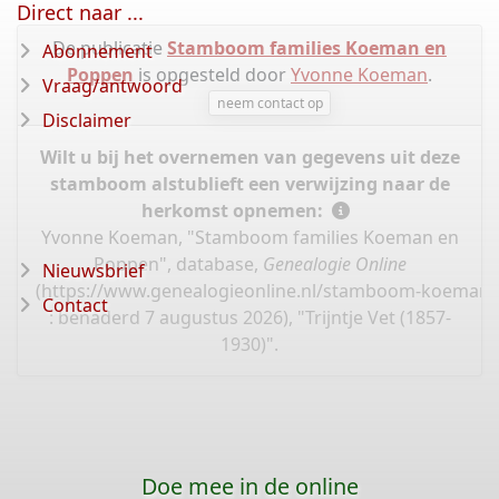
Direct naar ...
De publicatie
Stamboom families Koeman en
Abonnement
Poppen
is opgesteld door
Yvonne Koeman
.
Vraag/antwoord
neem contact op
Disclaimer
Wilt u bij het overnemen van gegevens uit deze
stamboom alstublieft een verwijzing naar de
herkomst opnemen:
Yvonne Koeman, "Stamboom families Koeman en
Poppen", database,
Genealogie Online
Nieuwsbrief
(
https://www.genealogieonline.nl/stamboom-koeman-
Contact
: benaderd 7 augustus 2026), "Trijntje Vet (1857-
1930)".
Doe mee in de online