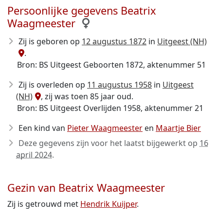
Persoonlijke gegevens Beatrix
Waagmeester
Zij is geboren op
12 augustus 1872
in
Uitgeest (NH)
.
Bron: BS Uitgeest Geboorten 1872, aktenummer 51
Zij is overleden op
11 augustus 1958
in
Uitgeest
(NH)
, zij was toen 85 jaar oud.
Bron: BS Uitgeest Overlijden 1958, aktenummer 21
Een kind van
Pieter Waagmeester
en
Maartje Bier
Deze gegevens zijn voor het laatst bijgewerkt op
16
april 2024
.
Gezin van Beatrix Waagmeester
Zij is getrouwd met
Hendrik Kuijper
.