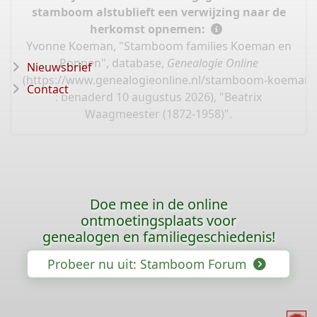
stamboom alstublieft een verwijzing naar de
herkomst opnemen:
Yvonne Koeman, "Stamboom families Koeman en
Poppen", database,
Genealogie Online
Nieuwsbrief
(
https://www.genealogieonline.nl/stamboom-koeman-
Contact
: benaderd 10 augustus 2026), "Beatrix
Waagmeester (1872-1958)".
Doe mee in de online
ontmoetingsplaats voor
genealogen en familiegeschiedenis!
Probeer nu uit: Stamboom Forum