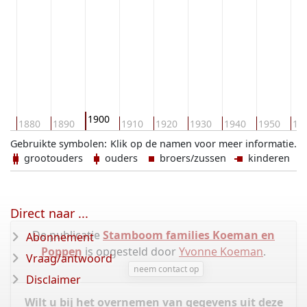
1900
70
1880
1890
1910
1920
1930
1940
1950
19
Gebruikte symbolen:
Klik op de namen voor meer informatie.
grootouders
ouders
broers/zussen
kinderen
Direct naar ...
De publicatie
Stamboom families Koeman en
Abonnement
Poppen
is opgesteld door
Yvonne Koeman
.
Vraag/antwoord
neem contact op
Disclaimer
Wilt u bij het overnemen van gegevens uit deze