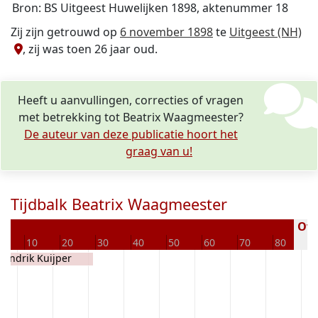
Bron: BS Uitgeest Huwelijken 1898, aktenummer 18
Zij zijn getrouwd op
6 november 1898
te
Uitgeest (NH)
, zij was toen 26 jaar oud.
Heeft u aanvullingen, correcties of vragen
met betrekking tot Beatrix Waagmeester?
De auteur van deze publicatie hoort het
graag van u!
Tijdbalk Beatrix Waagmeester
Over
10
20
30
40
50
60
70
80
9
Hendrik Kuijper